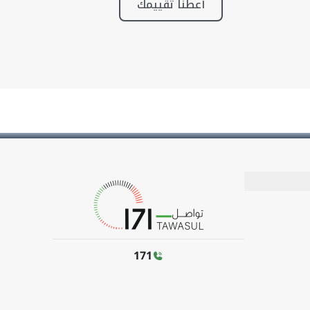
أعطنا تقييمك
171