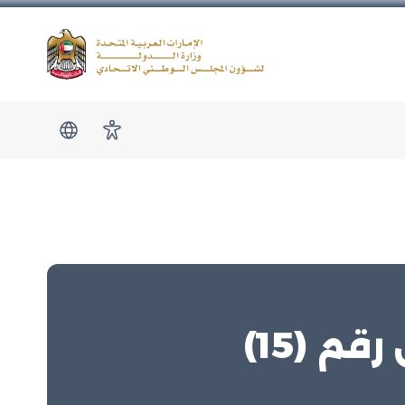
Logo
show submen
امكانية الوصول
 (15)