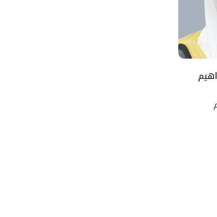
اهيم
م