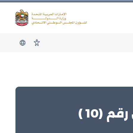
Logo
show submen
امكانية الوصول
(10 )