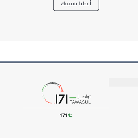
أعطنا تقييمك
171