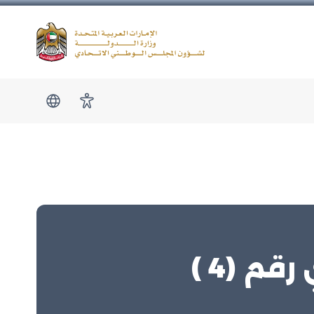
Logo
show submen
امكانية الوصول
م (4 )