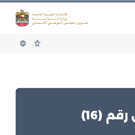
Logo
show submen
امكانية الوصول
 (16)