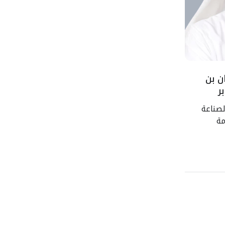
ن بن
ر
لصناعة
مة