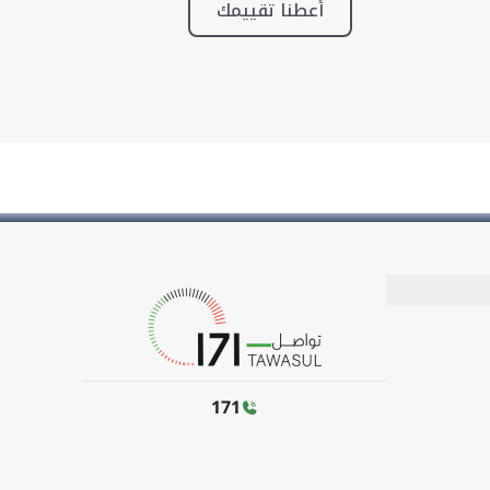
أعطنا تقييمك
171