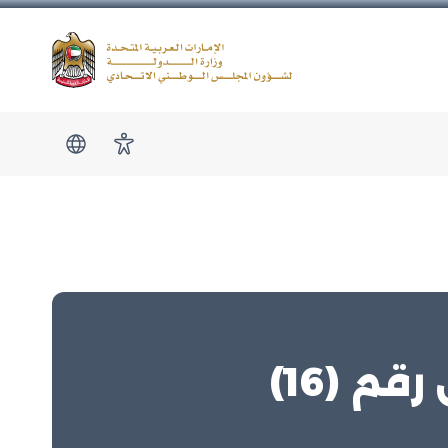
Logo
show submen
امكانية الوصول
 (16)