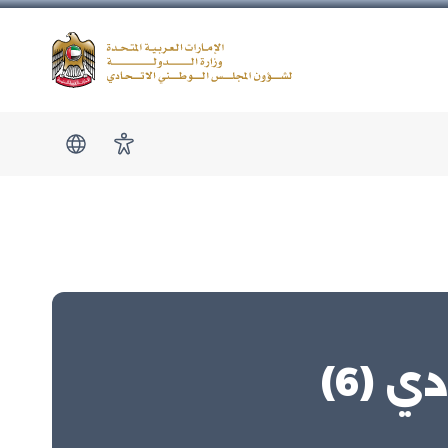
Logo
show submen
امكانية الوصول
 (6)