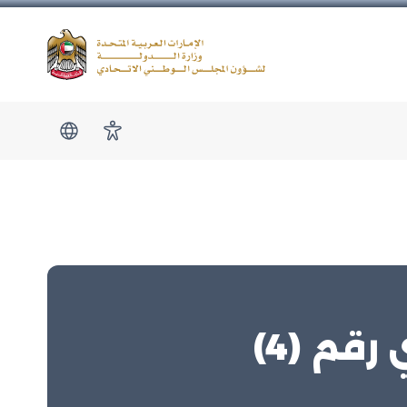
Logo
show submen
امكانية الوصول
قم (4)