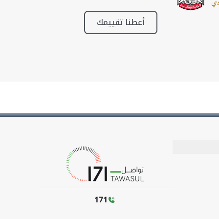
أعطنا تقييمك
171