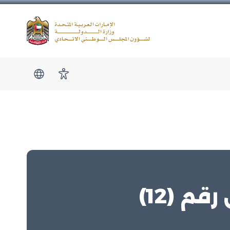
Logo
show submen
امكانية الوصول
 (12)