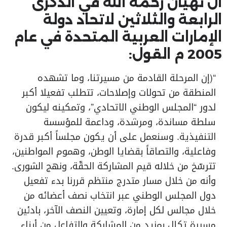
آل نهيان رحمه الله في الذكرى
الرابعة والثلاثين لاتحاد دولة
الإمارات العربية المتحدة في عام
2005 م القول:
“(إن المرحلة القادمة من مسيرتنا، وما تشهده
المنطقة من تحولات وإصلاحات، تتطلب تفعيلا أكبر
لدور “المجلس الوطني الاتحادي”، وتمكينه ليكون
سلطة مساندة، ومرشدة، وداعمة للمؤسسة
التنفيذية. وسنعمل على أن يكون مجلساً أكبر قدرة
وفاعلية، والتصاقاً بقضايا الوطن، وهموم المواطنين،
تترسّخ من خلاله قيم المشاركة الحقّة، ونهج الشورى.
وأنه من خلال مسار متدرج منتظم قررنا بدء تفعيل
دول المجلس الوطني عبر انتخاب نصف أعضائه من
خلال مجالس لكل إمارة، وتعيين النصف الآخر، بادئين
مسيرة تكلل بمزيد من المشاركة والتفاعل من أبناء