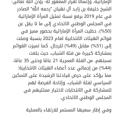
الإماراتية، وإعمالًا لقرار المغفور له- بإذن الله تعالى-
الشيخ خليفة بن زايد آل نهيان "رحمه الله" الصادر
في عام 2019 برفع نسبة تمثيل المرأة الإماراتية
في المجلس الوطني الاتحادي إلى ما لا يقل عن
(50%)، حظيت المرأة الإماراتية بحضور مميز في
قوائم الهيئات الانتخابية لعام 2023 بنسبة وصلت
إلى (51%) مقابل (49%) للرجال. كما تميزت القوائم
بمشاركة كبيرة من فئة الشباب، حيث بلغت
نسبتهم، من الفئة العمرية 21 عامًا وحتى 35 عامًا،
(44%) من إجمالي عدد أعضاء الهيئات الانتخابية؛
مما يؤكد على حرص قيادتنا الرشيدة على التمكين
السياسي لفئة الشباب، وإتاحة الفرصة لهم
للمشاركة في الانتخابات لاختيار ممثليهم في
المجلس الوطني الاتحادي.
وفي إطار سعيها المستمر للارتقاء بالعملية