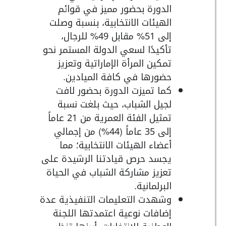
الدورة بحضور مميز في قوائم
الهيئات الانتخابية، بنسبة وصلت
إلى 51% مقابل 49% للرجال،
تأكيدًا لسعي الدولة المستمر نحو
تمكين المرأة الإماراتية وتعزيز
حضورها في كافة الميادين.
كما تميزت الدورة بحضور لافت
لجيل الشباب، حيث بلغت نسبة
تمثيل الفئة العمرية من 21 عاماً
إلى 35 عاماً (44%) من إجمالي
أعضاء الهيئات الانتخابية؛ مما
يجسد حرص قيادتنا الرشيدة على
تعزيز مشاركة الشباب في الحياة
البرلمانية.
وشهدت التعليمات التنفيذية عدة
إضافات نوعية اعتمدتها اللجنة