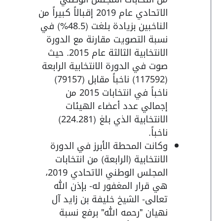
الاتحادي عام 2019 إقبالاً كبيراً من
الناخبين بزيادة بلغت (48.5%) في
نسبة التصويت مقارنة مع الدورة
الانتخابية الثالثة عام 2015. حيث
صوت في الدورة الانتخابية الرابعة
(117592) ناخباً مقابل (79157)
ناخباً في انتخابات 2015 من
إجمالي عدد أعضاء الهيئات
الانتخابية الذي بلغ (224.281)
ناخباً.
وكانت المحطة الأبرز في الدورة
الانتخابية (الرابعة) من انتخابات
المجلس الوطني الاتحادي 2019،
هي قرار المغفور له- بإذن الله
تعالى- الشيخ خليفة بن زايد آل
نهيان "رحمه الله" برفع نسبة