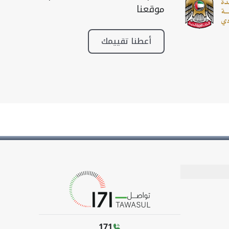
موقعنا
أعطنا تقييمك
171