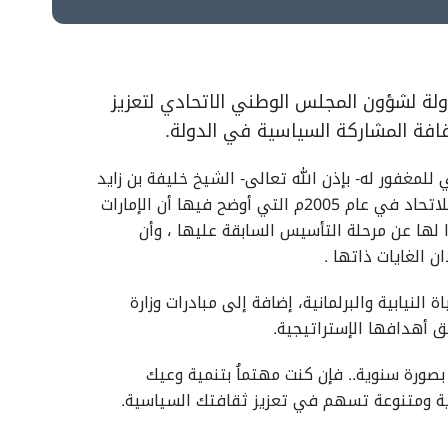
دولة لشؤون المجلس الوطني الاتحادي لتعزيز
افة المشاركة السياسية في الدولة.
 للمغفور له- بإذن الله تعالى- الشيخ خليفة بن زايد
آل نهيان "رحمه الله" الذي أعلنه في الذكرى الرابعة و الثلاثين للاتحاد في عام 2005م التي أوضح فيها أن الإمارات
لها عن مرحلة التأسيس السابقة عليها ، وأن
 الغايات ذاتها .
لنيابية والبرلمانية، إضافة إلى مبادرات وزارة
 أهدافها الإستراتيجية.
بصورة سنوية.. فإن كنت مهتماُ بتنمية وعيك
ية ومتنوعة تسهم في تعزيز ثقافتك السياسية.