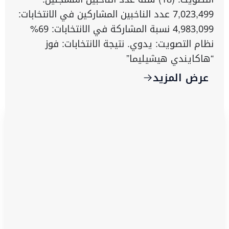
7,023,499 عدد الناخبين المشاركين في الانتخابات:
4,983,099 نسبة المشاركة في الانتخابات: 69%
نظام التصويت: يدوي. نتيجة الانتخابات: فوز
“هاكايندي هيشيليما”
عرض المزيد