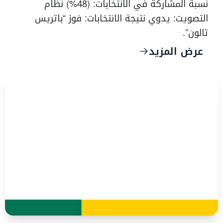
نسبة المشاركة في الانتخابات: (48%) نظام
التصويت: يدوي نتيجة الانتخابات: فوز “باتريس
تالون”.
عرض المزيد