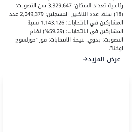
رئاسية تعداد السكان: 3,329,647 سن التصويت:
(18) سنة. عدد الناخبين المسجلين: 2,049,379 عدد
المشاركين في الانتخابات: 1,143,126 نسبة
المشاركين في الانتخابات: (59.29%) نظام
التصويت: يدوي. نتيجة الانتخابات: فوز “خورلسوج
اوخنا”.
عرض المزيد