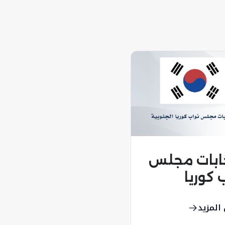
خابات مجلس
 كوريا
وبية
المزيد