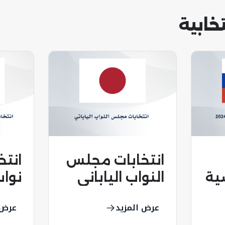
خابية
انت
انتخابات مجلس
نواب
سية
النواب الياباني
الجن
عرض 
عرض المزيد