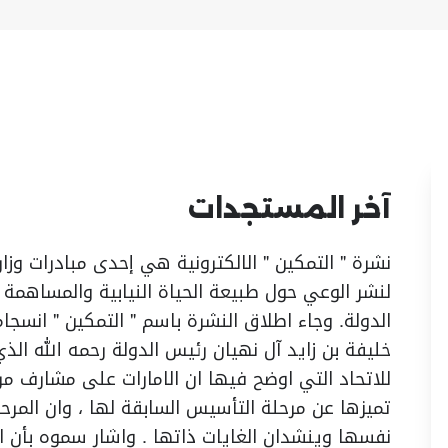
آخر المستجدات
نشرة " التمكين " الالكترونية هي إحدى مبادرات وز
لنشر الوعي حول طبيعة الحياة النيابية والمساهمة
الدولة. وجاء اطلاق النشرة باسم " التمكين " انسجام
خليفة بن زايد آل نهيان رئيس الدولة رحمه الله الذي
للاتحاد التي اوضح فيها ان الامارات على مشارف مر
تميزها عن مرحلة التأسيس السابقة لها ، وان المر
نفسها وينشدان الغايات ذاتها . واشار سموه بأن 