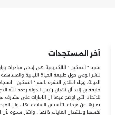
آخر المستجدات
نشرة " التمكين " الالكترونية هي إحدى مبادرات وز
لنشر الوعي حول طبيعة الحياة النيابية والمساهمة
الدولة. وجاء اطلاق النشرة باسم " التمكين " انسجام
خليفة بن زايد آل نهيان رئيس الدولة رحمه الله الذي
للاتحاد التي اوضح فيها ان الامارات على مشارف مر
تميزها عن مرحلة التأسيس السابقة لها ، وان المر
نفسها وينشدان الغايات ذاتها . واشار سموه بأن 