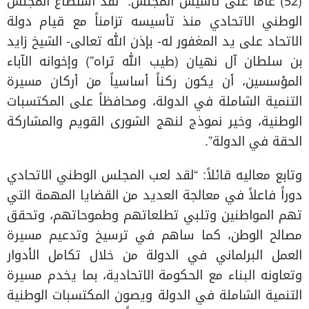
(52) عاماً على تأسيس المجلس: “لقد استطاع المجلس
الوطني الاتحادي منذ تأسيسه تزامناً مع قيام دولة
الاتحاد على يد المغفور له- بإذن الله تعالى- الشيخ زايد
بن سلطان آل نهيان (طيب الله ثراه”) وإخوانه الآباء
المؤسسين، أن يكون ركناً أساسياً من أركان مسيرة
التنمية الشاملة في الدولة، ومحافظاً على المكتسبات
الوطنية، وخير نموذج لنهج الشورى القويم والمشاركة
الحقة في الدولة”.
وتابع معاليه قائلاً: “لقد لعب المجلس الوطني الاتحادي
دوراً فاعلاً في معالجة العديد من القضايا المهمة التي
تهم المواطنين وتلبي تطلعاتهم وطموحاتهم، وتحقق
مصالح الوطن، كما ساهم في ترسيخ وتدعيم مسيرة
العمل البرلماني في الدولة من خلال تكامل الأدوار
وتعاونه البناء مع الحكومة الاتحادية، بما يخدم مسيرة
التنمية الشاملة في الدولة ويصون المكتسبات الوطنية