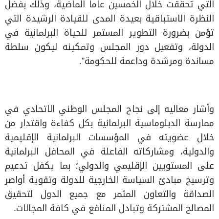
التي تحققت خلال الخمسين عاماً الماضية، وذلك بفضل
النظرة الاستباقية بعيدة المدى للقيادة الرشيدة التي
تؤمن بضرورة التطوير المستمر للحياة البرلمانية في
الدولة، وتفعيل دور المجلس وتمكينه ليكون سلطة
مساندة ومرشدة وداعمة للحكومة”.
وأشار معاليه إلى نجاح المجلس الوطني الاتحادي في
ممارسة الدبلوماسية البرلمانية بكل كفاءة واقتدار من
خلال عضويته في المؤسسات البرلمانية الإقليمية
والدولية، ومشاركاته الفاعلة في المحافل البرلمانية
على المستويين الإقليمي والدولي؛ بما يكفل تدعيم
وترسيخ مبادئ السياسة الخارجية للدولة وتقوية أواصر
الصداقة والتعاون المثمر مع جميع الدول لتحقيق
المصالح المشتركة وتبادل المنافع في كافة المجالات.