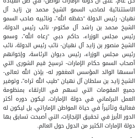
كل عام، على أن دولة الإمارات تواصل- في ظل القيادة
الاستثنائية لصاحب السمو الشيخ محمد بن زايد آل
نهيان- رئيس الدولة “حفظه الله”، ونائبيه صاحب السمو
الشيخ محمد بن راشد آل مكتوم- نائب رئيس الدولة،
رئيس مجلس الوزراء، حاكم دبي “رعاه الله”، وسمو
الشيخ منصور بن زايد آل نهيان- نائب رئيس الدولة، نائب
رئيس مجلس الوزراء، رئيس ديوان الرئاسة، وإخوانهم
أصحاب السمو حكام الإمارات- ترسيخ قيم الشورى التي
أسسها الوالد المؤسس المغفور له- بإذن الله تعالى-
الشيخ زايد بن سلطان آل نهيان “طيب الله ثراه”، وتوفير
جميع المقومات التي تسهم في الارتقاء بمنظومة
العمل البرلماني في دولة الإمارات، ليكون دوره أكثر
فعالية وتأثيراً في حياة المواطن الإماراتي، بل ليكون له
الدور الأبرز في تحقيق الإنجازات، التي أصبحت تسابق بها
دولة الإمارات الكثير من الدول حول العالم.