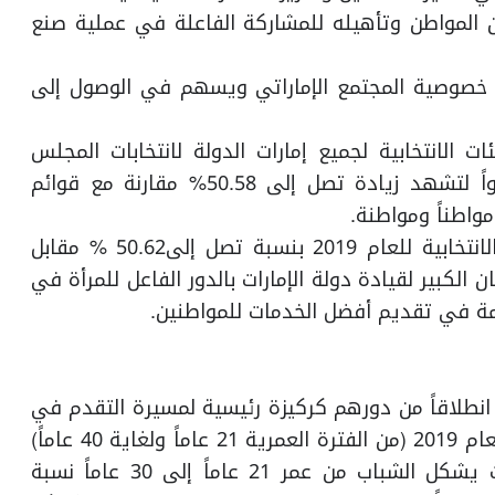
ن المواطن وتأهيله للمشاركة الفاعلة في عملية صنع
ع خصوصية المجتمع الإماراتي ويسهم في الوصول إلى
ات الانتخابية لجميع إمارات الدولة لانتخابات المجلس
الوطني الاتحادي 2019، والتي ضمت 337738 عضواً لتشهد زيادة تصل إلى 50.58% مقارنة مع قوائم
وتحظى المرأة الإماراتية بحضور مميز في القوائم الانتخابية للعام 2019 بنسبة تصل إلى50.62 % مقابل
%، وهو ما يبرز الإيمان الكبير لقيادة دولة الإمارات بالدور الفاعل للمرأة في
مة في تقديم أفضل الخدمات للمواطنين.
 انطلاقاً من دورهم كركيزة رئيسية لمسيرة التقدم في
دولة الإمارات، حيث بلغت نسبة الشباب في قوائم العام 2019 (من الفترة العمرية 21 عاماً ولغاية 40 عاماً)
61.32% من إجمالي قوائم الهيئات الانتخابية، حيث يشكل الشباب من عمر 21 عاماً إلى 30 عاماً نسبة