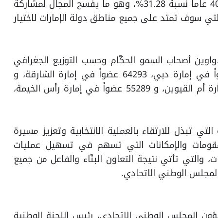
30.04%، فيما تبلغ الفئة العمرية من 31 عاماً إلى 40 عاماً نسبة 31.28%، وهو ما يفسح المجال لمشاركة
التي سوف تمتد على جميع مناطق دولة الإمارات لاختيار
دواوين أصحاب السمو الحكّام وحسب التوزيع الجغرافي
لها 101549 عضواً في إمارة أبوظبي، 60772 عضواً في إمارة دبي، 64293 عضواً في إمارة الشارقة، و
10165 عضواً في إمارة عجمان، 6653 عضواً في إمارة أم القيوين، و 55289 عضواً في إمارة رأس الخيمة،
التي تبذل للارتقاء بالعملية الانتخابية وتعزيز مسيرة
لمقومات والإمكانات التي تسهم في تسهيل عمليات
ت، والتي تأتي نتيجة التعاون البنّاء والفاعل من جميع
 المجلس الوطني الاتحادي.
ؤون المجلس الوطني الاتحادي، رئيس اللجنة الوطنية