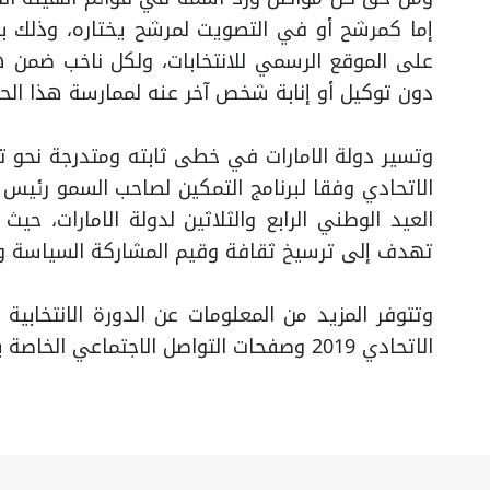
إما كمرشح أو في التصويت لمرشح يختاره، وذلك بحس
على الموقع الرسمي للانتخابات، ولكل ناخب ضمن 
دون توكيل أو إنابة شخص آخر عنه لممارسة هذا الح
وتسير دولة الامارات في خطى ثابته ومتدرجة نحو ت
العيد الوطني الرابع والثلاثين لدولة الامارات، حيث
تهدف إلى ترسيخ ثقافة وقيم المشاركة السياسة و
وتتوفر المزيد من المعلومات عن الدورة الانتخابية 
الاتحادي 2019 وصفحات التواصل الاجتماعي الخاصة بها، وعبر الموقع الإلكتروني للجنة الوطنية للانتخابات