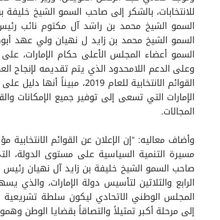
للانتخابات، بالشكر إلى صاحب السمو الشيخ خليفة ب
السمو الشيخ محمد بن راشد آل مكتوم نائب رئيس
السمو الشيخ محمد بن زايد ل نهيان ولي عهد أبوظ
السمو أعضاء المجلس الأعلى حكام الإمارات، على الث
وعلى الدعم اللامحدود الذي يتم تقديمه لإنجاح العملي
القوائم الانتخابية للعام 2019،
الإمارات التي تسعى إلى توفير جميع الإمكانات وا
المجالات.
وأضاف معاليه: “إن الإعلان عن القوائم الانتخابية
مسيرة التنمية السياسية على مستوى الدولة، ال
صاحب السمو الشيخ خليفة بن زايد آل نهيان رئيس ا
الرابع والثلاثين لتأسيس دولة الإمارات، والذي يسهم
المجلس الوطني الاتحادي ليكون سلطة تشريعية مسا
إلى مرحلة أكبر تمثيلاً والتصاقاً بقضايا الوطن وهمو