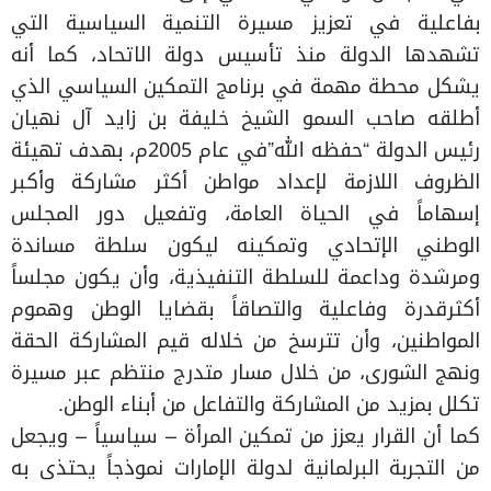
بفاعلية في تعزيز مسيرة التنمية السياسية التي
تشهدها الدولة منذ تأسيس دولة الاتحاد، كما أنه
يشكل محطة مهمة في برنامج التمكين السياسي الذي
أطلقه صاحب السمو الشيخ خليفة بن زايد آل نهيان
رئيس الدولة “حفظه الله”في عام 2005م، بهدف تهيئة
الظروف اللازمة لإعداد مواطن أكثر مشاركة وأكبر
إسهاماً في الحياة العامة، وتفعيل دور المجلس
الوطني الإتحادي وتمكينه ليكون سلطة مساندة
ومرشدة وداعمة للسلطة التنفيذية، وأن يكون مجلساً
أكثرقدرة وفاعلية والتصاقاً بقضايا الوطن وهموم
المواطنين، وأن تترسخ من خلاله قيم المشاركة الحقة
ونهج الشورى، من خلال مسار متدرج منتظم عبر مسيرة
تكلل بمزيد من المشاركة والتفاعل من أبناء الوطن.
كما أن القرار يعزز من تمكين المرأة – سياسياً – ويجعل
من التجربة البرلمانية لدولة الإمارات نموذجاً يحتذى به