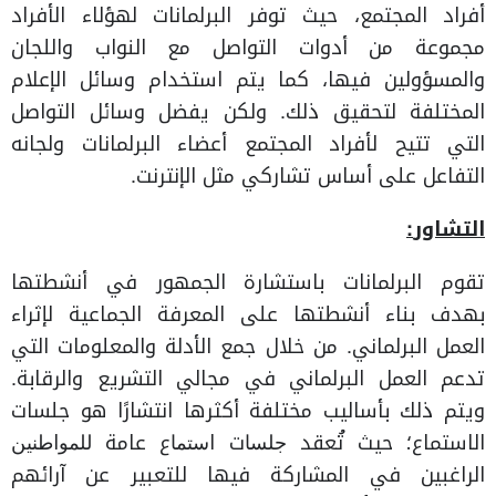
أفراد المجتمع، حيث توفر البرلمانات لهؤلاء الأفراد
مجموعة من أدوات التواصل مع النواب واللجان
والمسؤولين فيها، كما يتم استخدام وسائل الإعلام
المختلفة لتحقيق ذلك. ولكن يفضل وسائل التواصل
التي تتيح لأفراد المجتمع أعضاء البرلمانات ولجانه
التفاعل على أساس تشاركي مثل الإنترنت.
التشاور
:
تقوم البرلمانات باستشارة الجمهور في أنشطتها
بهدف بناء أنشطتها على المعرفة الجماعية لإثراء
العمل البرلماني. من خلال جمع الأدلة والمعلومات التي
تدعم العمل البرلماني في مجالي التشريع والرقابة.
ويتم ذلك بأساليب مختلفة أكثرها انتشارًا هو جلسات
الاستماع؛ حيث تُعقد ﺟﻠﺴﺎت اﺳﺘﻤﺎع عامة ﻟﻠﻤﻮاﻃﻨﻴﻦ
الراغبين في المشاركة فيها للتعبير عن آرائهم