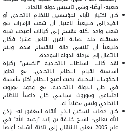
صعبة- أيضًا- وهي تأسيس دولة الاتحاد.
كان اختيار الآباء المؤسسين للنظام الاتحادي أو
الفيدرالي طبيعياً، لاعتبار أن شعب الإمارات هو
شعب واحد لكنه مقسم إلى كيانات أصبحت شبه
مستقلة منذ نهاية القرن الثامن عشر؛ فكان
طبيعياً أن تنتهي حالة الانقسام هذه، ويتم
الانتقال إلى مرحلة الدولة الموحدة.
لقد كانت السلطات الاتحادية "الخمس" ركيزة
أساسية لقيام النظام الاتحادي، مع تطور
الحكومات المحلية. بحيث أصبح النظام أكثر مأسسة
في ظل الدولة الاتحادية، مع وجود موروث
اجتماعي وموروث سياسي كان داعماً للنظام
الاتحادي وليس مضاداً له.
كان خطاب التمكين الذي ألقاه المغفور له- بإذن
الله تعالى- الشيخ خليفة بن زايد "رحمه الله" في
عام 2005 يعني الانتقال إلى ثلاثة أشياء: أولها