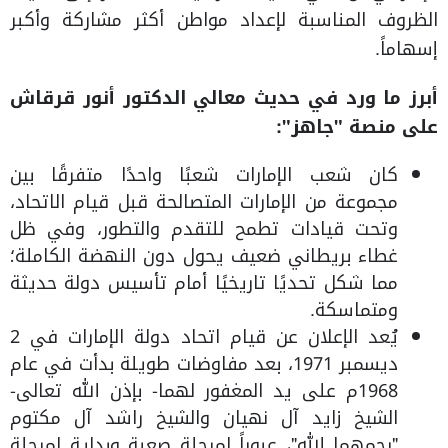
الظروف المناسبة لإعداد مواطن أكثر مشاركة وأكبر
إسهاماً.
أبرز ما ورد في حديث معالي الدكتور أنور قرقاش
على منصة "جاهز":
كان شعب الإمارات شعبًا واحدًا متفرقًا بين
مجموعة من الإمارات المتصالحة قبل قيام الاتحاد،
وتحت قيادات تطمح للتقدم والتطور، وفي ظل
غطاء بريطاني ضعيف يحول دون النهضة الكاملة؛
مما شكل تحديًا تاريخيًا أمام تأسيس دولة حديثة
ومتماسكة.
يُعد الإعلان عن قيام اتحاد دولة الإمارات في 2
ديسمبر 1971، بعد مفاوضات طويلة بدأت في عام
1968م على يد المغفور لهما- بإذن الله تعالى-
الشيخ زايد آل نهيان والشيخ راشد آل مكتوم
"رحمهما الله"، عبوراً لمرحلة صعبة وبداية لمرحلة