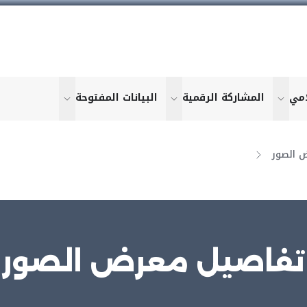
امي
المشاركة الرقمية
البيانات المفتوحة
u for "More"
show submenu for "More"
show submenu for "More"
show submen
 الصور
تفاصيل معرض الصور