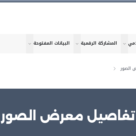
امي
المشاركة الرقمية
البيانات المفتوحة
u for "More"
show submenu for "More"
show submenu for "More"
show submen
 الصور
تفاصيل معرض الصور