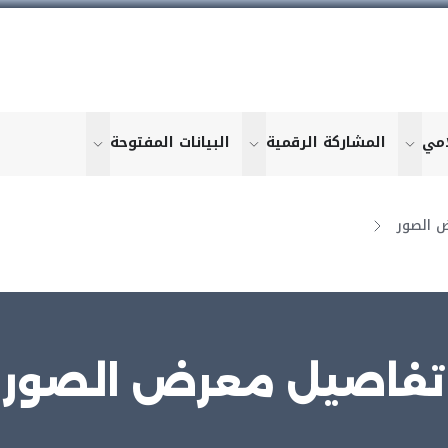
امي
المشاركة الرقمية
البيانات المفتوحة
u for "More"
show submenu for "More"
show submenu for "More"
show submen
 الصور
تفاصيل معرض الصور