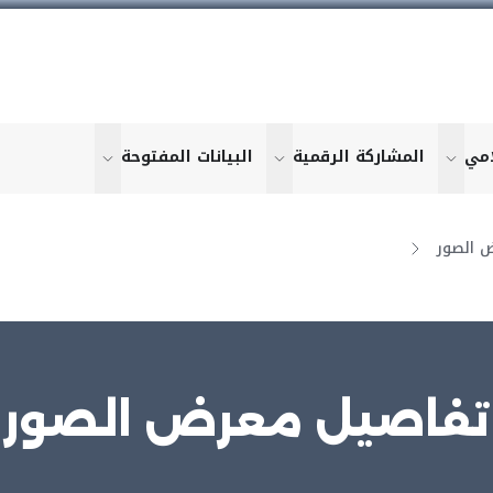
امي
المشاركة الرقمية
البيانات المفتوحة
u for "More"
show submenu for "More"
show submenu for "More"
show submen
 الصور
تفاصيل معرض الصور