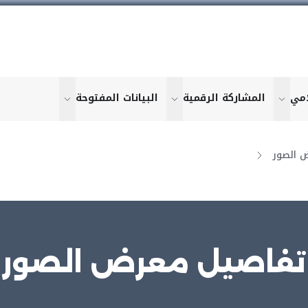
امي
المشاركة الرقمية
البيانات المفتوحة
u for "More"
show submenu for "More"
show submenu for "More"
show submen
 الصور
تفاصيل معرض الصور