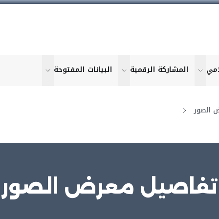
امي
المشاركة الرقمية
البيانات المفتوحة
u for "More"
show submenu for "More"
show submenu for "More"
show submen
 الصور
تفاصيل معرض الصور