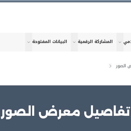
امي
المشاركة الرقمية
البيانات المفتوحة
u for "More"
show submenu for "More"
show submenu for "More"
show submen
 الصور
تفاصيل معرض الصور