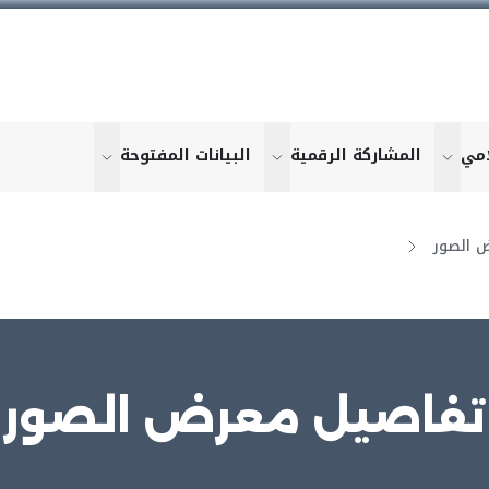
امي
المشاركة الرقمية
البيانات المفتوحة
u for "More"
show submenu for "More"
show submenu for "More"
show submen
 الصور
تفاصيل معرض الصور