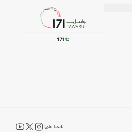
171
ouTube
twitter
instagram
تابعنا على: