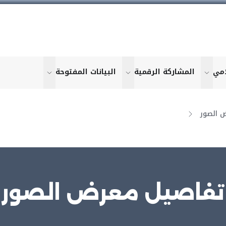
امي
المشاركة الرقمية
البيانات المفتوحة
u for "More"
show submenu for "More"
show submenu for "More"
show submen
 الصور
تفاصيل معرض الصور