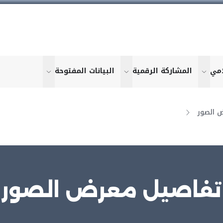
امي
المشاركة الرقمية
البيانات المفتوحة
u for "More"
show submenu for "More"
show submenu for "More"
show submen
 الصور
تفاصيل معرض الصور