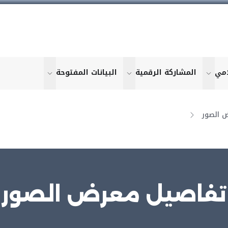
امي
المشاركة الرقمية
البيانات المفتوحة
u for "More"
show submenu for "More"
show submenu for "More"
show submen
 الصور
تفاصيل معرض الصور