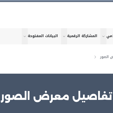
امي
المشاركة الرقمية
البيانات المفتوحة
u for "More"
show submenu for "More"
show submenu for "More"
show submen
 الصور
تفاصيل معرض الصور