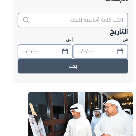
التاريخ
من
إلى
بحث