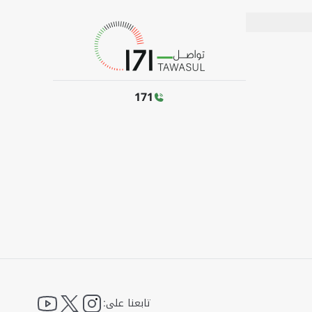
171
ouTube
twitter
instagram
تابعنا على: