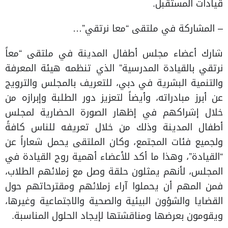
قيادات المستقبل.
– المشاركة في ملتقى “معا نرتقي”…
شارك أعضاء مجلس أطفال المدينة في ملتقى “معاً
نرتقي بالقيادة المدرسية” الذي تنظمه هيئة المعرفة
والتنمية البشرية في دبي، للتعريف بالمجلس والترويج
عن أبرز مبادراته، وأيضاً لتعزيز دور الطلبة وإبرازه من
خلال إشراكهم في إظهار الصورة الحضارية لمجلس
أطفال المدينة وذلك من خلال تعريفه للناس كافةً
ولجميع فئات المجتمع، وكان الملتقى يحمل شعاراً عن
“القيادة”، وهذا ما أكد للأعضاء أهمية روح القيادة في
المجلس، لأنهم يمثلون حلقة وصل مع زملائهم الطلاب،
فمن المهم أن يحملوا آراء زملائهم ومقترحاتهم حول
القضايا والشؤون البيئية والصحية والاجتماعية وغيرها،
ويقومون بعرضها ومناقشتها لإيجاد الحلول المناسبة.