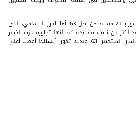
هلين والمهتمين في عملية التصويت ويجب التسجيل
2. حزب الاستقلال ظهر كأكبر حزب في البرلمان، والفوز بـ 21 مقاعد من أصل 63؛ أما الحزب التقدمي، الذي
من المقاعد في عام 2013، حيث فقد أكثر من نصف مقاعده كما أنها تجاوزه حزب الخضر
اليساري وحزب القراصنة. 30 من الإناث من أعضاء البرلمان المنتخبين 63، وبذلك تكون أيسلندا أعطت أعلى