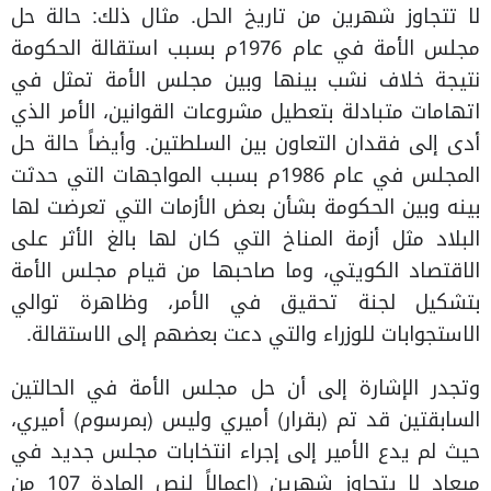
لا تتجاوز شهرين من تاريخ الحل. مثال ذلك: حالة حل
مجلس الأمة في عام 1976م بسبب استقالة الحكومة
نتيجة خلاف نشب بينها وبين مجلس الأمة تمثل في
اتهامات متبادلة بتعطيل مشروعات القوانين، الأمر الذي
أدى إلى فقدان التعاون بين السلطتين. وأيضاً حالة حل
المجلس في عام 1986م بسبب المواجهات التي حدثت
بينه وبين الحكومة بشأن بعض الأزمات التي تعرضت لها
البلاد مثل أزمة المناخ التي كان لها بالغ الأثر على
الاقتصاد الكويتي، وما صاحبها من قيام مجلس الأمة
بتشكيل لجنة تحقيق في الأمر، وظاهرة توالي
الاستجوابات للوزراء والتي دعت بعضهم إلى الاستقالة.
وتجدر الإشارة إلى أن حل مجلس الأمة في الحالتين
السابقتين قد تم (بقرار) أميري وليس (بمرسوم) أميري،
حيث لم يدع الأمير إلى إجراء انتخابات مجلس جديد في
ميعاد لا يتجاوز شهرين (إعمالاً لنص المادة 107 من