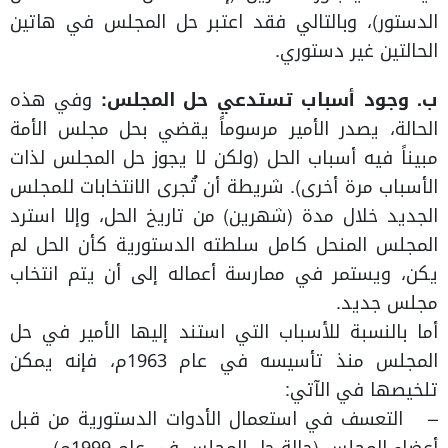
الدستور)، وبالتالي فقد اعتبر حل المجلس في هاتين
الحالتين غير دستوري.
ب‌.
وجود أسباب تستدعي حل المجلس:
وفي هذه
الحالة، يصدر الأمير مرسوماً يقضي بحل مجلس الأمة
مبيناً فيه أسباب الحل (ولكن لا يجوز حل المجلس لذات
الأسباب مرة أخرى). شريطة أن تُجرى الانتخابات للمجلس
الجديد خلال مدة (شهرين) من تاريخ الحل، وإلا استرد
المجلس المنحل كامل سلطته الدستورية كأن الحل لم
يكن، ويستمر في ممارسة أعماله إلى أن يتم انتخاب
مجلس جديد.
أما بالنسبة للأسباب التي استند إليها الأمير في حل
المجلس منذ تأسيسه في عام 1963م، فإنه يمكن
تلخيصها في الآتي:
– التعسف في استعمال الأدوات الدستورية من قبل