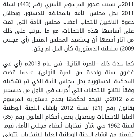
2011م بسبب صدور المرسوم الأميري رقم (443) لسنة
2011 بحل مجلس الأمة بالمخالفة للدستور، وبطلان
دعوة الناخبين لانتخاب أعضاء مجلس الأمة التي تمت
على أساسها هذه الانتخابات، مع ما يترتب على ذلك
من آثار أخصها أن يستعيد المجلس المنحل (أي مجلس
2009) سلطته الدستورية كأن الحل لم يكن.
كما حدث ذلك –للمرة الثانية- في عام 2013م (أي في
غضون سنة واحدة من المرة الأولى)، عندما قضت
المحكمة الدستورية بحل مجلس الأمة الذي تم تشكيله
وفقاً لنتائج الانتخابات التي أُجريت في الأول من ديسمبر
عام 2012م، نتيجة لحكمها بعدم دستورية المرسوم
بقانون رقم (21) لسنة 2012 بإنشاء اللجنة الوطنية
العليا للانتخابات وبتعديل بعض أحكام القانون رقم (35)
لسنة 1962 في شأن انتخابات أعضاء مجلس الأمة، فيما
تضمنه من إنشاء اللجنة الوطنية العليا للانتخابات لتتولى