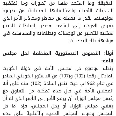
الدقيقة وما استجد منها من تطورات وما تقتضيه
التحديات الأمنية وانعكاساتها المختلفة من ضرورة
مواجهتها بقدر ما تحمله من مخاطر ومحاذير الأمر الذي
يفرض العودة إلى الشعب مصدر السلطات لاختيار
ممثليه للتعبير عن توجهاته وتطلعاته والمساهمة في
مواجهة تلك التحديات.
أولاً: النصوص الدستورية المنظمة لحل مجلس
الأمة:
ينظم موضوع حل مجلس الأمة في دولة الكويت
المادتان رقما (102) و(107) من الدستور الكويتي الصادر
في عام 1962م. حيث تنص المادة (102) منه على أنه
“لمجلس الأمة في حال عدم تمكنه من التعاون مع
رئيس مجلس الوزراء أن يرفع الأمر إلى الأمير الذي له أن
يعفي مجلس الوزراء أو يحل المجلس، فإذا ما حل
المجلس وصوت المجلس الجديد بالأغلبية على عدم