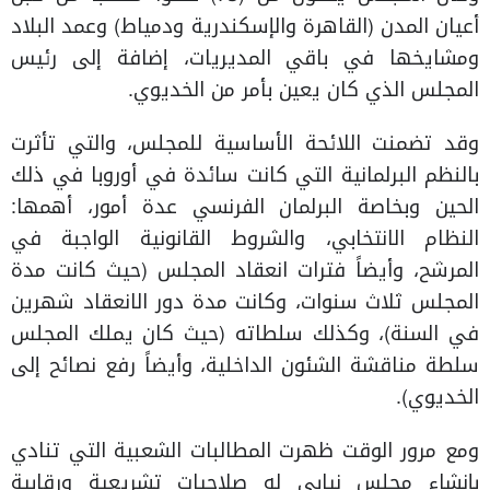
أعيان المدن (القاهرة والإسكندرية ودمياط) وعمد البلاد
ومشايخها في باقي المديريات، إضافة إلى رئيس
المجلس الذي كان يعين بأمر من الخديوي.
وقد تضمنت اللائحة الأساسية للمجلس، والتي تأثرت
بالنظم البرلمانية التي كانت سائدة في أوروبا في ذلك
الحين وبخاصة البرلمان الفرنسي عدة أمور، أهمها:
النظام الانتخابي، والشروط القانونية الواجبة في
المرشح، وأيضاً فترات انعقاد المجلس (حيث كانت مدة
المجلس ثلاث سنوات، وكانت مدة دور الانعقاد شهرين
في السنة)، وكذلك سلطاته (حيث كان يملك المجلس
سلطة مناقشة الشئون الداخلية، وأيضاً رفع نصائح إلى
الخديوي).
ومع مرور الوقت ظهرت المطالبات الشعبية التي تنادي
بإنشاء مجلس نيابي له صلاحيات تشريعية ورقابية