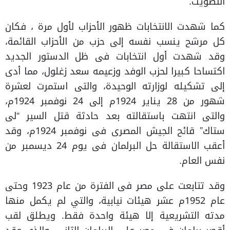
التصويت.
كما شهدت الانتخابات ظهور الأحزاب لأول مرة ، فكان
كل مرشح ينسب نفسه إلى حزب من الأحزاب القائمة،
وقد شهدت أول انتخابات فى ظل الدستور الجديد
اكتساحا كبيرا لحزب الوفد وزعيمه سعد زغلول، مما أدى
إلى تشكيله لوزارته الوحيدة، والتى استمرت لعشرة
شهور من 28 يناير 1924م إلى 24 نوفمبر 1924م،
والتى انتهت باستقالته بعد حادثة قتل السير “لى
ستاك” قائح الجيش المصرى فى نوفمبر 1924م، وقد
أعقب الاستقالة حل البرلمان فى يوم 24 ديسمبر من
نفس العام.
وقد تتابعت على مصر فى الفترة من عام 1923 وحتى
عام 1952م عشر هيئات نيابية، والتي لم يكمل منها
مدته التشريعية إلا هيئة واحدة فقط. ويطلق لقب