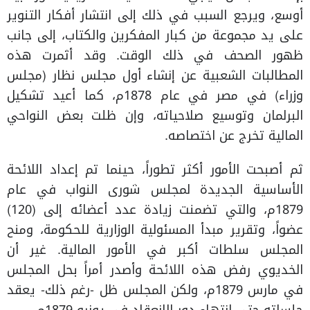
أوسع، ويرجع السبب في ذلك إلى انتشار أفكار التنوير
على يد مجموعة من كبار المفكرين والكتاب، إلى جانب
ظهور الصحف في ذلك الوقت. وقد أثمرت هذه
المطالبات الشعبية عن إنشاء أول مجلس نظار (مجلس
وزراء) في مصر في عام 1878م، كما أعيد تشكيل
البرلمان وتوسيع صلاحياته، وإن ظلت بعض النواحي
المالية تخرج عن اختصاصه.
ثم أصبحت الأمور أكثر تطوراً، حينما تم إعداد اللائحة
الأساسية الجديدة لمجلس شورى النواب في عام
1879م، والتي تضمنت زيادة عدد أعضائه إلى (120)
عضواً، وتقرير مبدأ المسئولية الوزارية للحكومة، ومنح
المجلس سلطات أكبر في الأمور المالية. غير أن
الخديوي رفض هذه اللائحة وأصدر أمراً بحل المجلس
في مارس 1879م، ولكن المجلس ظل -رغم ذلك- يعقد