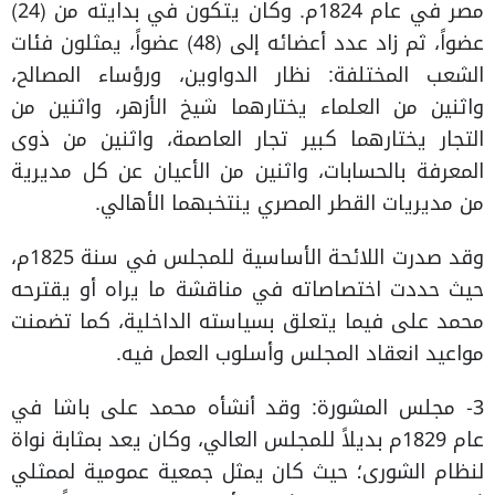
مصر في عام 1824م. وكان يتكون في بدايته من (24)
عضواً، ثم زاد عدد أعضائه إلى (48) عضواً، يمثلون فئات
الشعب المختلفة: نظار الدواوين، ورؤساء المصالح،
واثنين من العلماء يختارهما شيخ الأزهر، واثنين من
التجار يختارهما كبير تجار العاصمة، واثنين من ذوى
المعرفة بالحسابات، واثنين من الأعيان عن كل مديرية
من مديريات القطر المصري ينتخبهما الأهالي.
وقد صدرت اللائحة الأساسية للمجلس في سنة 1825م،
حيث حددت اختصاصاته في مناقشة ما يراه أو يقترحه
محمد على فيما يتعلق بسياسته الداخلية، كما تضمنت
مواعيد انعقاد المجلس وأسلوب العمل فيه.
3- مجلس المشورة: وقد أنشأه محمد على باشا في
عام 1829م بديلاً للمجلس العالي، وكان يعد بمثابة نواة
لنظام الشورى؛ حيث كان يمثل جمعية عمومية لممثلي