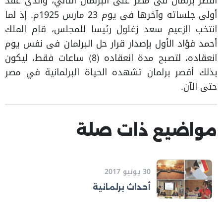
أقصر برلمان فى مصر على البرلمان الثاني، والذى عقد
أولى جلساته وآخرها فى يوم 23 مارس 1925م. إذ لما
انتخب الزعيم سعد زغلول رئيسا للمجلس، قام الملك
أحمد فؤاد الأول بإصدار قرار حل البرلمان فى نفس يوم
انعقاده، لتصبح مدة انعقاده (8) ساعات فقط، ليكون
بذلك أقصر برلمان تشهده الحياة البرلمانية في مصر
حتى الآن.
مواضيع ذات صلة
30 يونيو 2017
أحداث برلمانية