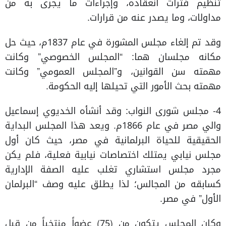
تنظيم فترات انعقاده، وإجراءات ما يجرى به من
مداولات، وما يصدر عنه من قرارات.
وقد تم إلغاء مجلس المشورة في عام 1837م، حيث حل
مكانه مجلسان هما: “المجلس الخصوصي” وكانت
مهمته سن القوانين، و”المجلس العمومي” وكانت
مهمته بحث الأمور التي تحيلها إليه الحكومة.
4- مجلس شورى النواب: وقد أنشأه الخديوي إسماعيل
والي مصر في عام 1866م. ويعد هذا المجلس البداية
الحقيقية للحياة البرلمانية في مصر، حيث كان أول
مجلس نيابي يمتلك اختصاصات نيابية فعلية، فلم يكن
مجرد مجلس استشاري تغلب عليه الصفة الإدارية
كسابقه من المجالس؛ لذا يطلق عليه وصف “البرلمان
الأول” في مصر.
وكان المجلس يتكون من (75) عضواً منتخباً من قبل