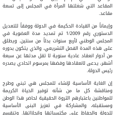
المقاعد التي شغلتها المرأة في المجلس إلى تسعة
مقاعد.
وإيماناً من القيادة الحكيمة في الدولة ووفقاً للتعديل
الدستوري رقم 1/2009 تم تمديد مدة العضوية في
المجلس الوطني لأربع سنوات بدلاً من سنتين. ويطلق
على هذه المدة الفصل التشريعي، والذي يتكون بدوره
من أدوار انعقاد عادية سنوية لا تقل مدتها عن سبعة
أشهر، يدعى لانعقادها وفضها بمرسوم اتحادي يصدره
رئيس الدولة.
إن الغاية الأساسية لإنشاء للمجلس هي تبني وطرح
ومناقشة كل ما من شأنه توفير الحياة الكريمة
للمواطنين باعتبارهم الثروة الحقيقية لحاضر هذا الوطن
ومستقبله، والمشاركة في تعزيز البنى الأساسية
للدولة والحفاظ على مكتسباتها وإنجازاتها. وتنقسم