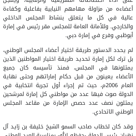
على أداء اختصاصاته التشريعية والرقابية، ويُمكِن
أعضاءه من مزاولة مهامهم النيابية بفاعلية وكفاءة
عالية في كل ما يتعلق بنشاط المجلس الداخلي
والخارجي. وللأمانة العامة للمجلس مقر رئيس في إمارة
أبوظبي وفرع في إمارة دبي.
لم يحدد الدستور طريقة اختيار أعضاء المجلس الوطني،
بل ترك لكل إمارة تحديد طريقة اختيار المواطنين الذين
يمثلونها في المجلس، فمنذ تأسيسه كان جميع
الأعضاء يعينون من قبل حكام إماراتهم وحتى نهاية
العام 2006م، حيث تم إجراء أول تجربة انتخابية في
الدولة صوت فيها عدد من مواطني كل إمارة لمرشحين
يمثلون نصف عدد حصص الإمارة من مقاعد المجلس
الوطني الاتحادي.
وقد كان لخطاب صاحب السمو الشيخ خليفة بن زايد آل
نهيان رئيس الدولة -حفظه الله- بمناسبة العيد الوطني