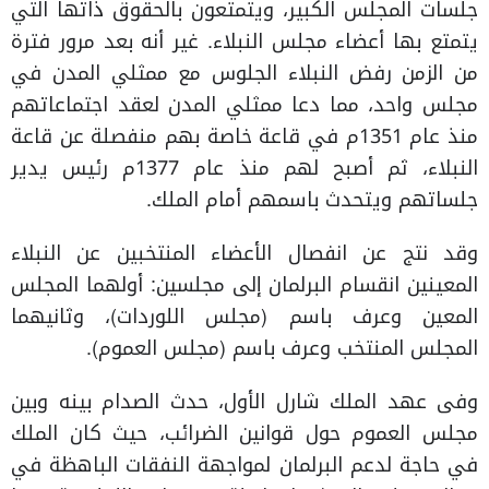
جلسات المجلس الكبير، ويتمتعون بالحقوق ذاتها التي
يتمتع بها أعضاء مجلس النبلاء. غير أنه بعد مرور فترة
من الزمن رفض النبلاء الجلوس مع ممثلي المدن في
مجلس واحد، مما دعا ممثلي المدن لعقد اجتماعاتهم
منذ عام 1351م في قاعة خاصة بهم منفصلة عن قاعة
النبلاء، ثم أصبح لهم منذ عام 1377م رئيس يدير
جلساتهم ويتحدث باسمهم أمام الملك.
وقد نتج عن انفصال الأعضاء المنتخبين عن النبلاء
المعينين انقسام البرلمان إلى مجلسين: أولهما المجلس
المعين وعرف باسم (مجلس اللوردات)، وثانيهما
المجلس المنتخب وعرف باسم (مجلس العموم).
وفى عهد الملك شارل الأول، حدث الصدام بينه وبين
مجلس العموم حول قوانين الضرائب، حيث كان الملك
في حاجة لدعم البرلمان لمواجهة النفقات الباهظة في