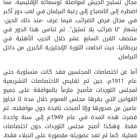
مجال تسليح الجيش لمواصلة توسعاته الإقليمية، مما
اضطره إلى الانصياع إلى رغبة البرلمان في لعب دور أكبر
في مجال فرض الضرائب، فيما عرف -منذ ذلك الحين-
بشعار “لا ضرائب بلا تمثيل”. ثم تنامى هذا الدور في
منتصف القرن السابع عشر خلال الحرب الأهلية في
بريطانيا، حيث اندلعت الثورة الإنجليزية الكبرى من داخل
البرلمان.
أما عن اختصاصات المجلسين فقد كانت متساوية حتى
عام 1911م، حين تم تقليص الاختصاصات التشريعية
لمجلس اللوردات فأصبح ملزماً بالموافقة على جميع
القوانين التي يقرها مجلس العموم خلال مدة لا تجاوز
عامين من صدورها وإلا أصبحت نافذة دون موافقته، ثم
قصرت هذه المدة في عام 1949م إلى سنة واحدة
فقط. وهكذا أصبح مجلس اللوردات دون اختصاصات
فعلية. كما لم تعد عضويته مقصورة على النبلاء فقط،