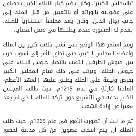
“بالمجلس الكبير”، وكان يضم كبار النبلاء الذين يحصلون
على عضويته بالوراثة أو بالتعيين من قبل الملك إلى
جانب رجال الدين. وكان يعد مجلساً استشارياً للملك،
يقدم له المشورة عندما يطلبها في بعض القضايا.
وقد استمر هذا الوضع حتى نشب خلاف كبير بين الملك
وأعضاء المجلس الكبير، حتى تطور الأمر إلى نشوب حرب
بين جيوش الطرفين انتهت بانتصار جيوش النبلاء على
جيوش الملك. وترتب على ذلك قيام المجلس الكبير
بفرض وثيقة على الملك يطلق عليها (العهد الأعظم-
الماجنا كارتا) في عام 1215م، حيث طالب المجلس
الكبير بحقه في التشريع دون تركه للملك، الذي لم يعد
معبراً عن إرادة الشعب.
ثم ما لبث أن تطورت الأمور في عام 1265م، حيث طلب
الملك أن يتم انتخاب عضوين من كل مدينة لحضور