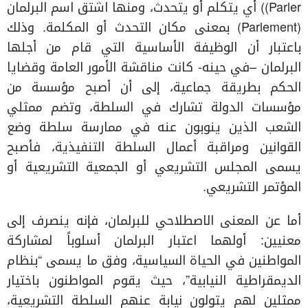
Parler)) أي يتكلم أو يتحدث، ومنها اشتق اسم البرلمان
(Parlement) بمعنى مكان التحدث أو المكلمة. وذلك
باعتبار أن الوظيفة الأساسية التي قام من أجلها
البرلمان –في حينه- كانت مناقشة الأمور العامة وقضايا
الحكم بطريقة جماعية، إلى أن أصبح مؤسسة من
مؤسسات الدولة تشارك في السلطة، وتضم ممثلي
الشعب الذين ينوبون عنه في ممارسة سلطة وضع
القوانين ومراقبة أعمال السلطة التنفيذية، فأصبح
يسمى المجلس التشريعي أو الجمعية التشريعية أو
المؤتمر التشريعي.
أما عن المعنى الاصطلاحي للبرلمان، فإنه ينصرف إلى
معنيين: أولهما اعتبار البرلمان أسلوباً لمشاركة
المواطنين في الحياة السياسية، وفق ما يسمى “بنظام
الديمقراطية النيابية”، حيث يقوم المواطنون باختيار
ممثلين لهم يتولون نيابة عنهم السلطة التشريعية،