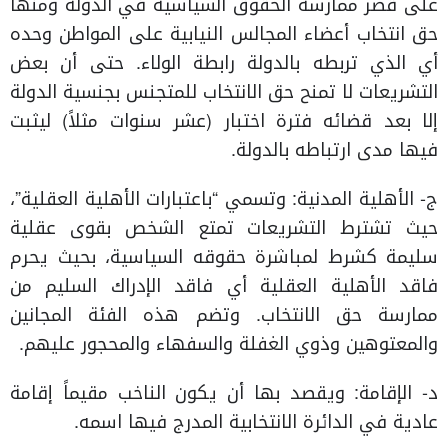
على قصر ممارسة الحقوق السياسية في الدولة ومنها
حق انتخاب أعضاء المجالس النيابية على المواطن وحده
أي الذي تربطه بالدولة رابطة الولاء. حتى أن بعض
التشريعات لا تمنح حق الانتخاب للمتجنس بجنسية الدولة
إلا بعد قضائه فترة اختبار (عشر سنوات مثلاً) ليثبت
فيها مدى ارتباطه بالدولة.
ج‌- الأهلية المدنية: وتسمي “باعتبارات الأهلية العقلية”،
حيث تشترط التشريعات تمتع الشخص بقوى عقلية
سليمة كشرط لمباشرة حقوقه السياسية، بحيث يحرم
فاقد الأهلية العقلية أي فاقد الإدراك السليم من
ممارسة حق الانتخاب. وتضم هذه الفئة المجانين
والمعتوهين وذوي الغفلة والسفهاء والمحجور عليهم.
د- الإقامة: ويقصد بها أن يكون الناخب مقيماً إقامة
عادية في الدائرة الانتخابية المدرج فيها اسمه.