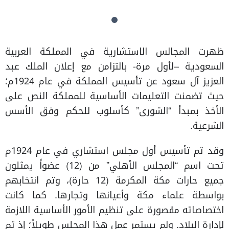
ظهرت المجالس الاستشارية في المملكة العربية
السعودية –لأول مرة- بالتزامن مع إعلان الملك عبد
العزيز آل سعود عن تأسيس المملكة في عام 1924م؛
حيث تضمنت التعليمات الأساسية للمملكة النص على
الأخذ بمبدأ “الشورى” كأسلوب للحكم وفق الأسس
الشرعية.
وقد تم تأسيس أول مجلس استشاري في عام 1924م
تحت اسم “المجلس الأهلي” من (12) عضواً يمثلون
جميع حارات مكة المكرمة (12 حارة)، وتم انتخابهم
بواسطة علماء مكة وأعيانها وتجارها. كما كانت
اختصاصاته مقصورة على تنظيم الأمور الأساسية اللازمة
لإدارة البلاد. ولم يستمر عمل هذا المجلس طويلاً؛ إذ تم