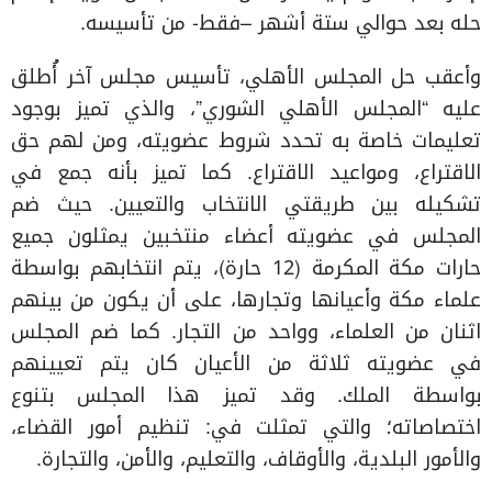
حله بعد حوالي ستة أشهر –فقط- من تأسيسه.
وأعقب حل المجلس الأهلي، تأسيس مجلس آخر أُطلق
عليه “المجلس الأهلي الشوري”، والذي تميز بوجود
تعليمات خاصة به تحدد شروط عضويته، ومن لهم حق
الاقتراع، ومواعيد الاقتراع. كما تميز بأنه جمع في
تشكيله بين طريقتي الانتخاب والتعيين. حيث ضم
المجلس في عضويته أعضاء منتخبين يمثلون جميع
حارات مكة المكرمة (12 حارة)، يتم انتخابهم بواسطة
علماء مكة وأعيانها وتجارها، على أن يكون من بينهم
اثنان من العلماء، وواحد من التجار. كما ضم المجلس
في عضويته ثلاثة من الأعيان كان يتم تعيينهم
بواسطة الملك. وقد تميز هذا المجلس بتنوع
اختصاصاته؛ والتي تمثلت في: تنظيم أمور القضاء،
والأمور البلدية، والأوقاف، والتعليم، والأمن، والتجارة.