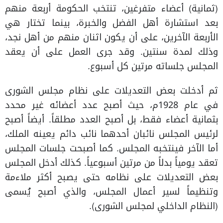
(ثمانية) أعضاء متفرغين، تنتخب الحكومة أربعة منهم
بعد استشارة أهل الفضل والخبرة، بينما تختار هي
الأربعة الآخرين، على أن يكون اثنان منهم من أهل نجد،
وذلك لمدة سنتين. وقد جرى العمل على أن يعقد
المجلس جلساته مرتين كل أسبوع.
ثم أدخلت بعض التعديلات على نظام مجلس الشورى
في عام 1928م، حيث أصبح عدد أعضائه غير محدد
بثمانية أعضاء فقط، بل أصبح العدد مطلقاً. أيضاً أصبح
لرئيس المجلس نائبان أحدهما نائب دائم يعينه الملك،
أما الآخر فينتخبه المجلس. كما أصبحت جلسات المجلس
تعقد يومياً بدلاً من مرتين أسبوعياً. كذلك أدخل المجلس
بعض التعديلات على نظامه حتى يصبح أكثر ملاءمة
وتنظيماً لسير أعمال المجلس، والذي أصبح يُسمى
(النظام الداخلي لمجلس الشورى).