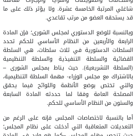
والمكافآت والتعويضات والمزايا والإجازات معاملة
شاغلي المرتبة الخامسة عشرة. ولا يؤثر ذلك على ما
قد يستحقه العضو من مرتب تقاعدي.
وبالنسبة للوضع الدستوري لمجلس الشورى؛ فإن المادة
الرابعة والأربعين من النظام الأساسي للحكم تحدد
السلطات الدستورية في ثلاث سلطات، هي السلطة
القضائية والسلطة التنفيذية والسلطة التنظيمية
(السلطة التشريعية). حيث يناط بمجلس الشورى –
بالاشتراك مع مجلس الوزراء- مهمة السلطة التنظيمية،
والتي تختص بوضع الأنظمة واللوائح فيما يحقق
المصلحة العامة وفقا لما حددته المادة السابعة
والستون من النظام الأساسي للحكم.
أما بالنسبة لاختصاصات المجلس فإنه على الرغم من
التعديلات المتعاقبة التي أدخلت على نظام المجلس؛
حيث تنحصر مهام المجلس –كما هو وارد في المادة