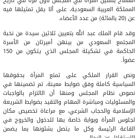
السماح بتمثيل المرأة في المجلس لأول مرة في تاريخ
المملكة العربية السعودية، على ألا يقل تمثيلها فيه
عن (20 بالمائة) من عدد الأعضاء.
وقد قام الملك عبد الله بتعيين ثلاثين سيدة من نخبة
المجتمع السعودي من بينهن أميرتان من الأسرة
الحاكمة في تشكيلة المجلس الذي يتكون من 150
عضواَ.
ونص القرار الملكي على تمتع المرأة بحقوقها
السياسية كاملة وفق ضوابط معينة، تم تضمينها في
نصوص نظام المجلس ومنها أن الالتزام بالواجبات
والمسئوليات ومباشرة المهام والتقيد بضوابط الشريعة
الإسلامية والحجاب الشرعي، مع مراعاة تخصيص مكان
لجلوس المرأة وبوابة خاصة بها للدخول والخروج في
القاعة الرئيسة وكل ما يتصل بشئونها بما يضمن
الاستقلال عن الرجال.