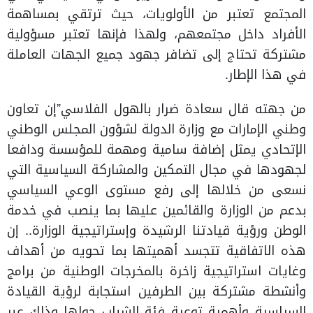
المجتمع تعتبر من الأولويات، حيث ترتقي بمساهمة
الأفراد داخل مجتمعهم، ولهذا فإنها تعتبر مسؤولية
مشتركة تحتاج إلى تضافر جهود جميع الجهات العاملة
في هذا الإطار.
من جهته قال سعادة ضرار بالهول الفلاسي”إن تعاون
وطني الإمارات مع وزارة الدولة لشؤون المجلس الوطني
الإتحادي يمثل إضافة سامية ومهمة للمؤسسة ودافعا
لجهودها في مجال التمكين والمشاركة السياسية التي
نسعى من خلالها إلى رفع مستوى الوعي السياسي
بدعم من الوزارة والقائمين عليها بما ينصب في خدمة
الوطن ورؤية قيادتنا الرشيدة وإستراتيجية الوزارة.. إن
هذه الاتفاقية تتجسد أهميتها بما تحويه من أهداف
وغايات استراتيجية زاخرة بالمخرجات الوطنية من برامج
وأنشطة مشتركة بين الطرفين استجابة لرؤية القيادة
السياسية وأهمية توعية فئة الشباب حولها وذلك عبر