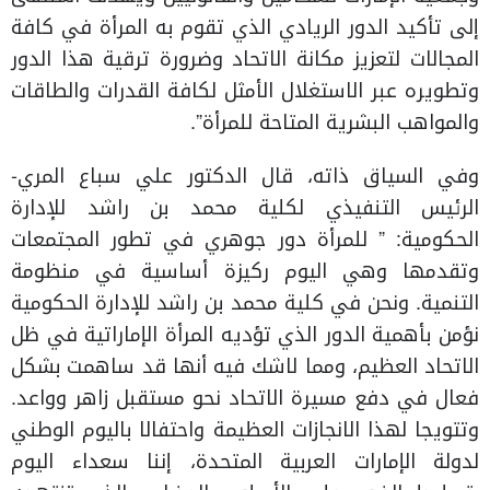
إلى تأكيد الدور الريادي الذي تقوم به المرأة في كافة
المجالات لتعزيز مكانة الاتحاد وضرورة ترقية هذا الدور
وتطويره عبر الاستغلال الأمثل لكافة القدرات والطاقات
والمواهب البشرية المتاحة للمرأة”.
وفي السياق ذاته، قال الدكتور علي سباع المري-
الرئيس التنفيذي لكلية محمد بن راشد للإدارة
الحكومية: ” للمرأة دور جوهري في تطور المجتمعات
وتقدمها وهي اليوم ركيزة أساسية في منظومة
التنمية. ونحن في كلية محمد بن راشد للإدارة الحكومية
نؤمن بأهمية الدور الذي تؤديه المرأة الإماراتية في ظل
الاتحاد العظيم، ومما لاشك فيه أنها قد ساهمت بشكل
فعال في دفع مسيرة الاتحاد نحو مستقبل زاهر وواعد.
وتتويجا لهذا الانجازات العظيمة واحتفالا باليوم الوطني
لدولة الإمارات العربية المتحدة، إننا سعداء اليوم