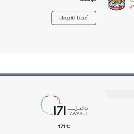
أعطنا تقييمك
171