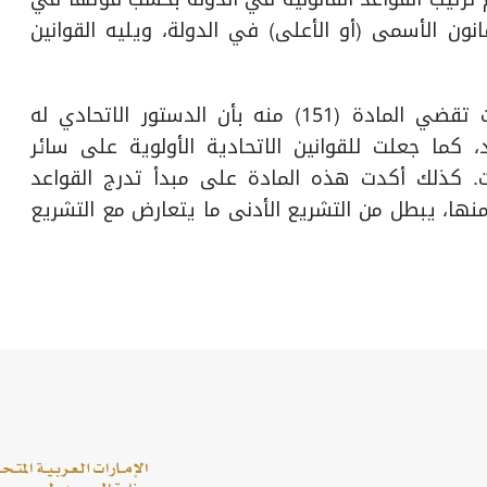
ون الأسمى (أو الأعلى) في الدولة، ويليه القوانين
وقد سار الدستور الإماراتي على هذا النهج؛ حيث تقضي المادة (151) منه بأن الدستور الاتحادي له
، كما جعلت للقوانين الاتحادية الأولوية على سائر
ات. كذلك أكدت هذه المادة على مبدأ تدرج القواعد
منها، يبطل من التشريع الأدنى ما يتعارض مع التشريع