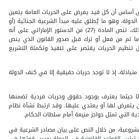
لى أساس أن كل قيد يفرض على الحريات العامة يتعين
لدولة، وهو ما يُطلق عليه مبدأ الشرعية الجنائية (أو
مبدأ لا جريمة ولا عقوبة إلا بنص). وتأكيداً على ذلك، تنص المادة (27) من الدستور الإماراتي على أنه
ى ما تم من فعل أو ترك قبل صدور القانون الذي ينص
ل تنظيم الحريات يقتصر على تنفيذ وتكملة التشريع
 متبادلة، إذ لا توجد حريات حقيقية إلا في كنف الدولة
 إلا حيثما يعترف بوجود حقوق وحريات فردية تضمنها
 يتعرض لها أو يعتدي عليها. وقد ارتبط نشأة نظام
دية التي تمثل حواجز منيعة أمام سلطات الحكام.
مشروعية، من خلال النص على بيان مصادر الشرعية في
تم ترتيب القواعد القانونية في الدولة بحسب قوتها في